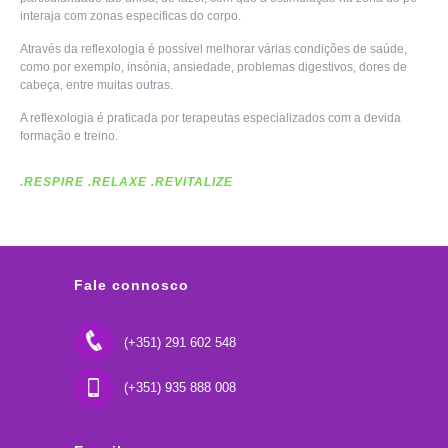
interaja com zonas especificas do corpo.
Através da reflexologia é possível melhorar várias condições de saúde,
como por exemplo, insónia, ansiedade, problemas digestivos, dores de
cabeça, entre muitas outras.
A reflexologia é praticada por terapeutas especializados com a devida
formação e treino.
.RESPIRE .RELAXE .REVITALIZE
Fale connosco
(+351) 291 602 548
(+351) 935 888 008