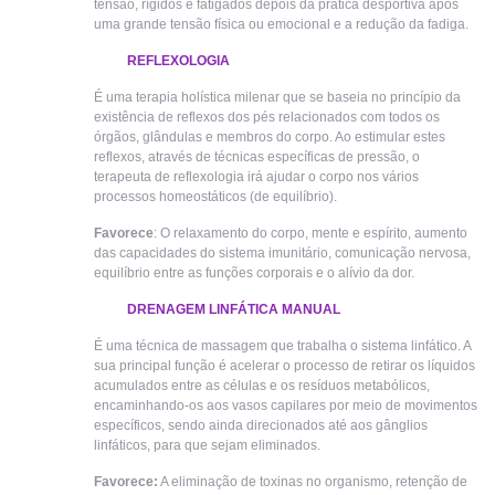
tensão, rígidos e fatigados depois da prática desportiva após
uma grande tensão física ou emocional e a redução da fadiga.
REFLEXOLOGIA
É uma terapia holística milenar que se baseia no princípio da
existência de reflexos dos pés relacionados com todos os
órgãos, glândulas e membros do corpo. Ao estimular estes
reflexos, através de técnicas específicas de pressão, o
terapeuta de reflexologia irá ajudar o corpo nos vários
processos homeostáticos (de equilíbrio).
Favorece
: O relaxamento do corpo, mente e espírito, aumento
das capacidades do sistema imunitário, comunicação nervosa,
equilíbrio entre as funções corporais e o alívio da dor.
DRENAGEM LINFÁTICA MANUAL
É uma técnica de massagem que trabalha o sistema linfático. A
sua principal função é acelerar o processo de retirar os líquidos
acumulados entre as células e os resíduos metabólicos,
encaminhando-os aos vasos capilares por meio de movimentos
específicos, sendo ainda direcionados até aos gânglios
linfáticos, para que sejam eliminados.
Favorece:
A eliminação de toxinas no organismo, retenção de