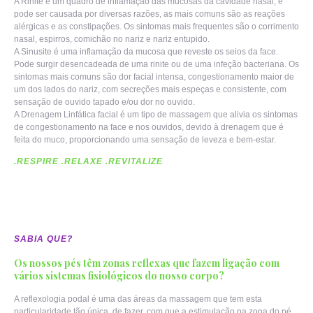
A Rinite é um quadro de inflamação das mucosas da cavidade nasal, e
pode ser causada por diversas razões, as mais comuns são as reações
alérgicas e as constipações. Os sintomas mais frequentes são o corrimento
nasal, espirros, comichão no nariz e nariz entupido.
A Sinusite é uma inflamação da mucosa que reveste os seios da face.
Pode surgir desencadeada de uma rinite ou de uma infeção bacteriana. Os
sintomas mais comuns são dor facial intensa, congestionamento maior de
um dos lados do nariz, com secreções mais espeças e consistente, com
sensação de ouvido tapado e/ou dor no ouvido.
A Drenagem Linfática facial é um tipo de massagem que alivia os sintomas
de congestionamento na face e nos ouvidos, devido à drenagem que é
feita do muco, proporcionando uma sensação de leveza e bem-estar.
.RESPIRE .RELAXE .REVITALIZE
SABIA QUE?
Os nossos pés têm zonas reflexas que fazem ligação com
vários sistemas fisiológicos do nosso corpo?
A reflexologia podal é uma das áreas da massagem que tem esta
particularidade tão única, de fazer, com que a estimulação na zona do pé